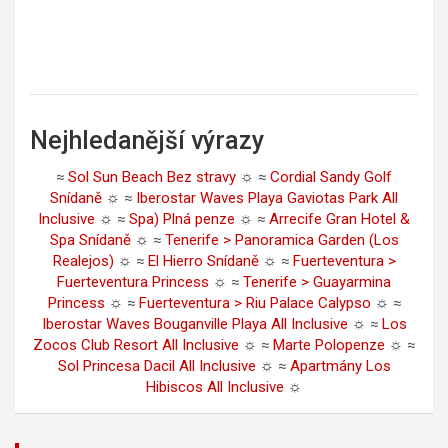
Nejhledanější výrazy
≈
Sol Sun Beach Bez stravy
☼ ≈
Cordial Sandy Golf
Snídaně
☼ ≈
Iberostar Waves Playa Gaviotas Park All
Inclusive
☼ ≈
Spa) Plná penze
☼ ≈
Arrecife Gran Hotel &
Spa Snídaně
☼ ≈
Tenerife > Panoramica Garden (Los
Realejos)
☼ ≈
El Hierro Snídaně
☼ ≈
Fuerteventura >
Fuerteventura Princess
☼ ≈
Tenerife > Guayarmina
Princess
☼ ≈
Fuerteventura > Riu Palace Calypso
☼ ≈
Iberostar Waves Bouganville Playa All Inclusive
☼ ≈
Los
Zocos Club Resort All Inclusive
☼ ≈
Marte Polopenze
☼ ≈
Sol Princesa Dacil All Inclusive
☼ ≈
Apartmány Los
Hibiscos All Inclusive
☼