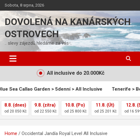
Skip
Sobota, 8 srpna, 2026
to
content
DOVOLENÁ NA KANÁRSKÝCH
OSTROVECH
.. slevy zájezdů hledáme za vás ..
All inclusive do 20.000Kč
Callao Garden > 5denní > All Inclusive
Tenerife > Be Live Ad
8.8. (dnes)
9.8. (zítra)
10.8. (Po)
11.8. (Út)
12.8. (
od 20 050 Kč
od 22 550 Kč
od 25 800 Kč
od 25 201 Kč
od 16 59
Home
Occidental Jandía Royal Level All Inclusive