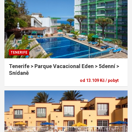
TENERIFE
Tenerife > Parque Vacacional Eden > 5denní >
Snídaně
od 13.109 Kč / pobyt